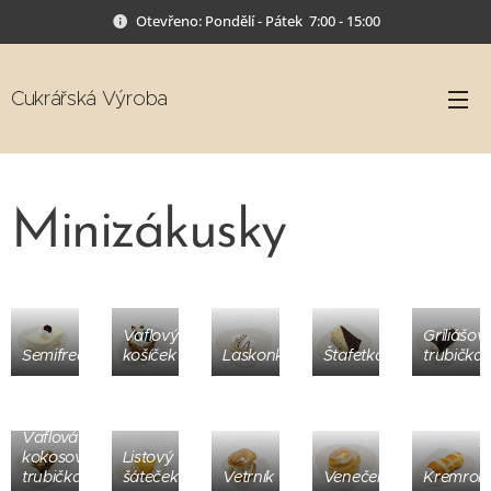
Otevřeno: Pondělí - Pátek 7:00 - 15:00
Cukrářská Výroba
Minizákusky
Vaflový
Griliášov
Semifredo
košíček
Laskonka
Štafetka
trubička
Vaflová
kokosová
Listový
trubička
šáteček
Vetrník
Veneček
Kremrole